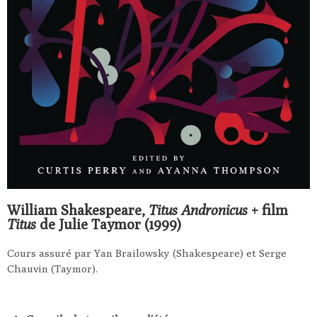
William Shakespeare,
Titus Andronicus
+ film
Titus
de Julie Taymor (1999)
Cours assuré par Yan Brailowsky (Shakespeare) et Serge
Chauvin (Taymor).