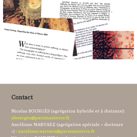
Contact
Nicolas BOURGÈS (agrégation hybride et à distance):
nbourges@parisnanterre.fr
Auréliane NARVAEZ (agrégation spéciale « docteurs
») :
aureliane.narvaez@parisnanterre.fr