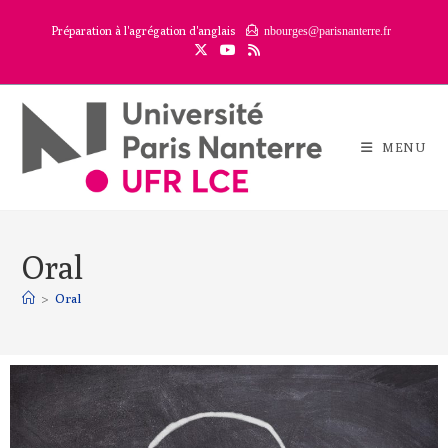
Préparation à l'agrégation d'anglais
nbourges@parisnanterre.fr
MENU
Oral
>
Oral